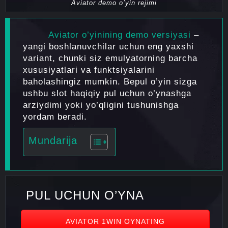
Aviator demo o’yin rejimi
Aviator o’yinining demo versiyasi
–
yangi boshlanuvchilar uchun eng yaxshi
variant, chunki siz emulyatorning barcha
xususiyatlari va funktsiyalarini
baholashingiz mumkin. Bepul o’yin sizga
ushbu slot haqiqiy pul uchun o’ynashga
arziydimi yoki yo’qligini tushunishga
yordam beradi.
Mundarija
PUL UCHUN O’YNA
AVIATOR 1WIN OYNATING