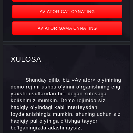
AVIATOR CAT OYNATING
AVIATOR GAMA OYNATING
XULOSA
Shunday qilib, biz «Aviator» o’yinining
demo rejimi ushbu o’yinni o’rganishning eng
yaxshi usullaridan biri degan xulosaga
kelishimiz mumkin. Demo rejimida siz
haqiqiy o’yindagi kabi interfeysdan
foydalanishingiz mumkin, shuning uchun siz
haqiqiy pul o’yiniga o’tishga tayyor
bo’lganingizda adashmaysiz.