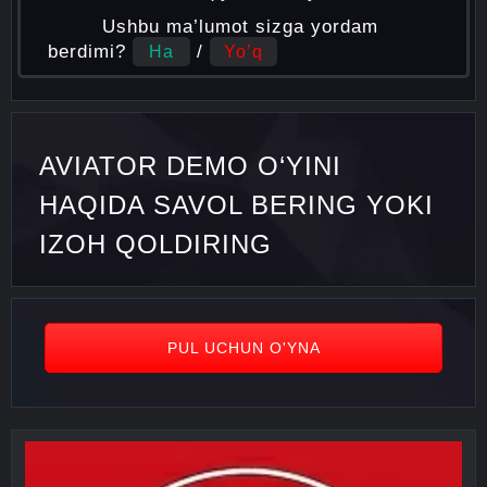
Ushbu ma’lumot sizga yordam
berdimi?
/
Ha
Yo’q
AVIATOR DEMO O‘YINI
HAQIDA SAVOL BERING YOKI
IZOH QOLDIRING
PUL UCHUN O'YNA