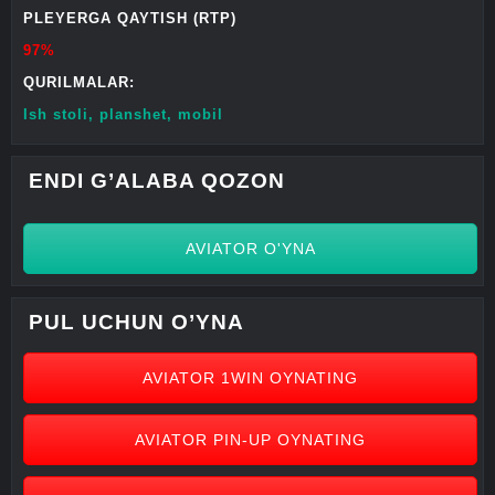
PLEYERGA QAYTISH (RTP)
97%
QURILMALAR:
Ish stoli, planshet, mobil
ENDI G’ALABA QOZON
AVIATOR O'YNA
PUL UCHUN O’YNA
AVIATOR 1WIN OYNATING
AVIATOR PIN-UP OYNATING