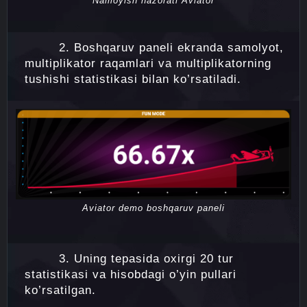
Namoyish nazorati Aviator
2. Boshqaruv paneli ekranda samolyot,
multiplikator raqamlari va multiplikatorning
tushishi statistikasi bilan ko’rsatiladi.
Aviator demo boshqaruv paneli
3. Uning tepasida oxirgi 20 tur
statistikasi va hisobdagi o’yin pullari
ko’rsatilgan.