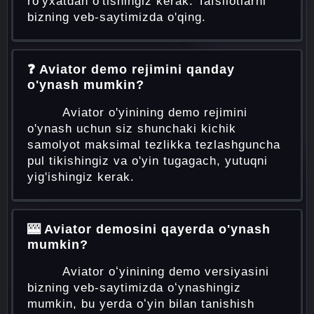
ro'yxatdan o'tishingiz kerak. Tafsilotlarni
bizning veb-saytimizda o'qing.
❓ Aviator demo rejimini qanday
o'ynash mumkin?
Aviator o'yinining demo rejimini
o'ynash uchun siz shunchaki kichik
samolyot maksimal tezlikka tezlashguncha
pul tikishingiz va o'yin tugagach, yutuqni
yig'ishingiz kerak.
🎰 Aviator demosini qayerda o'ynash
mumkin?
Aviator oʻyinining demo versiyasini
bizning veb-saytimizda oʻynashingiz
mumkin, bu yerda oʻyin bilan tanishish