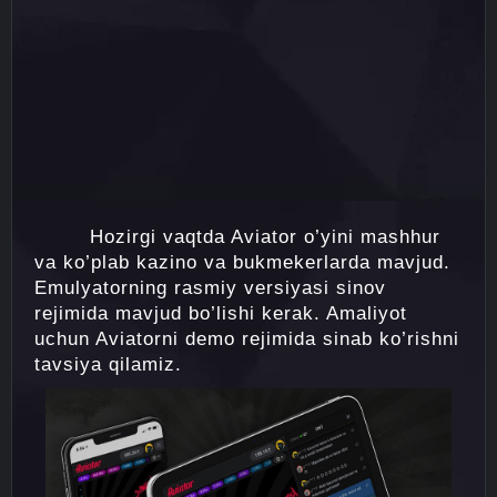
Hozirgi vaqtda Aviator o’yini mashhur
va ko’plab kazino va bukmekerlarda mavjud.
Emulyatorning rasmiy versiyasi sinov
rejimida mavjud bo’lishi kerak. Amaliyot
uchun Aviatorni demo rejimida sinab ko’rishni
tavsiya qilamiz.