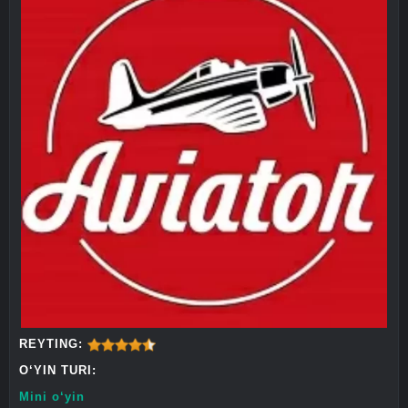
REYTING:
O‘YIN TURI:
Mini o‘yin