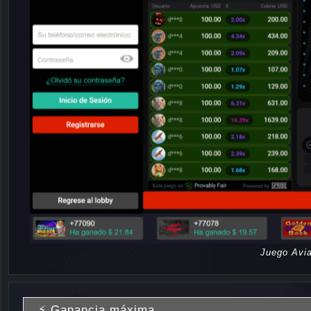
Juego Avia
⚡ Ganancia máxima