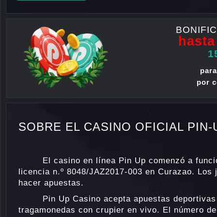
BONIFI
hasta
1
para
por 
SOBRE EL CASINO OFICIAL PIN-
El casino en línea Pin Up comenzó a funcio
licencia n.º 8048/JAZ2017-003 en Curazao. Los j
hacer apuestas.
Pin Up Casino acepta apuestas deportivas 
tragamonedas con crupier en vivo. El número de 