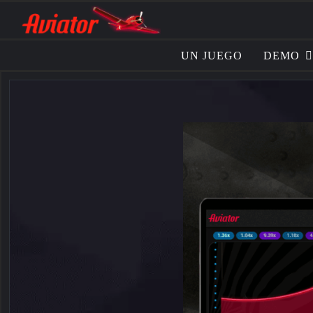
UN JUEGO
DEMO