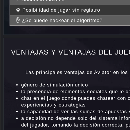
⚽️ Posibilidad de jugar sin registro
✋ ¿Se puede hackear el algoritmo?
VENTAJAS Y VENTAJAS DEL JUE
Las principales ventajas de Aviator en los
género de simulación único
la presencia de elementos sociales que le d
chat en el juego donde puedes chatear con o
experiencias y estrategias
la capacidad de ver las sumas de apuestas 
a decisión no depende solo del sistema infor
del jugador, tomando la decisión correcta, p