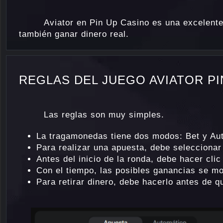
Aviator en Pin Up Casino es una excelente 
también ganar dinero real.
REGLAS DEL JUEGO AVIATOR PI
Las reglas son muy simples.
La tragamonedas tiene dos modos: Bet y Au
Para realizar una apuesta, debe seleccionar 
Antes del inicio de la ronda, debe hacer cli
Con el tiempo, las posibles ganancias se m
Para retirar dinero, debe hacerlo antes de q