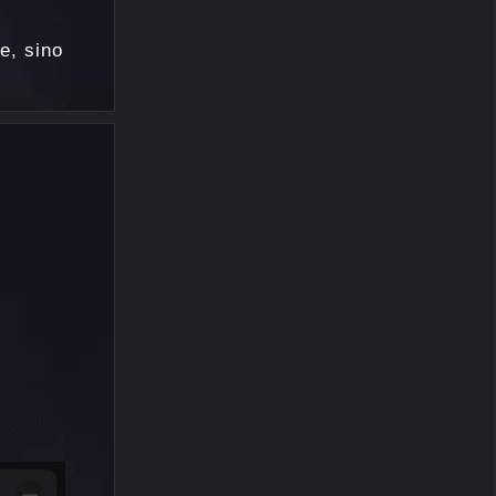
e, sino