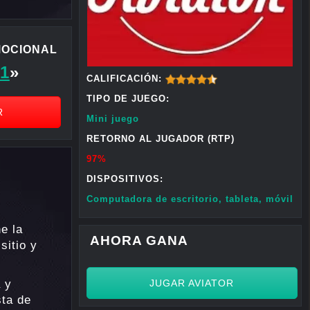
MOCIONAL
11
»
CALIFICACIÓN:
TIPO DE JUEGO:
R
Mini juego
RETORNO AL JUGADOR (RTP)
97%
DISPOSITIVOS:
Computadora de escritorio, tableta, móvil
e la
AHORA GANA
sitio y
JUGAR AVIATOR
 y
sta de