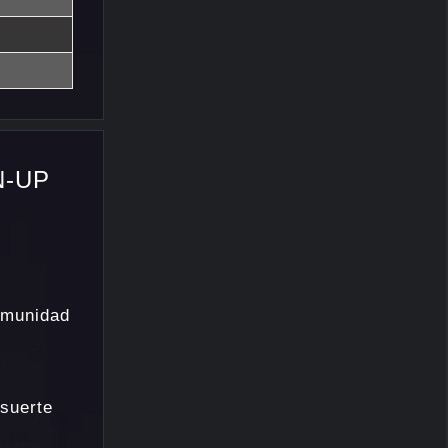
N-UP
comunidad
 suerte