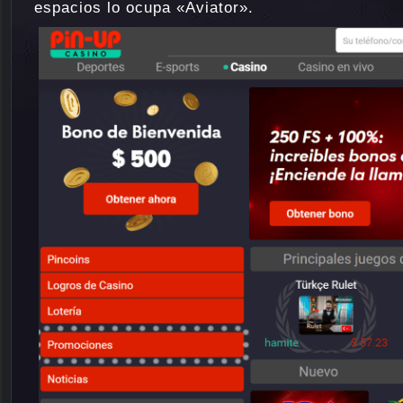
espacios lo ocupa «Aviator».