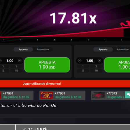
tor en el sitio web de Pin-Up
✅ 10 000$