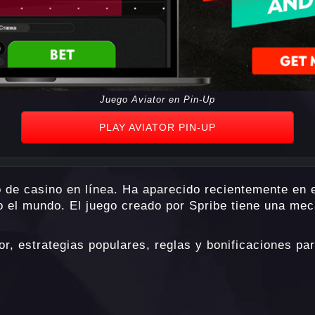
Juego Aviator en Pin-Up
PLAY AVIATOR PIN-UP
 de casino en línea. Ha aparecido recientemente en 
 el mundo. El juego creado por Spribe tiene una mec
or, estrategias populares, reglas y bonificaciones pa