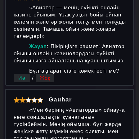
«Авиатор — менің сүйікті онлайн
казино ойыным. Ұзақ уақыт бойы ойнап
келемін және әр жолы толқу мен толқуды
сезінемін. Тамаша ойын және жоғары
төлемдер!»
Жауап
: Пікіріңізге рахмет! Авиатор
ойыны онлайн казинолардағы сүйікті
ойыныңызға айналғанына қуаныштымыз.
Бұл ақпарат сізге көмектесті ме?
/
Иә
Жоқ
Gauhar
«Мен бәрінің «Авиаторды» ойнауға
неге соншалықты қуанатынын
түсінбеймін. Менің ойымша, бұл жерде
жеңіске жету мүмкін емес сияқты, мен
тек ақшамды жоғалтамын.»