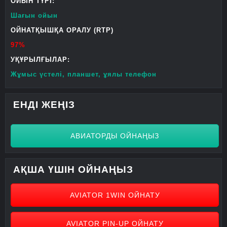
ОЙЫН ТҮРІ:
Шағын ойын
ОЙНАТҚЫШҚА ОРАЛУ (RTP)
97%
УҚҰРЫЛҒЫЛАР:
Жұмыс үстелі, планшет, ұялы телефон
ЕНДІ ЖЕҢІЗ
АВИАТОРДЫ ОЙНАҢЫЗ
АҚША ҮШІН ОЙНАҢЫЗ
AVIATOR 1WIN ОЙНАТУ
AVIATOR PIN-UP ОЙНАТУ