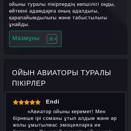
ойыны туралы пікірлердің көпшілігі оңды,
өйткені адамдарға оның адалдығы,
қарапайымдылығы және табыстылығы
ұнайды.
Мазмұны
ОЙЫН АВИАТОРЫ ТУРАЛЫ
ПІКІРЛЕР
Endi
«Авиатор ойыны керемет! Мен
бірнеше ірі соманы ұтып алдым және әр
жолы ұмытылмас эмоцияларға ие