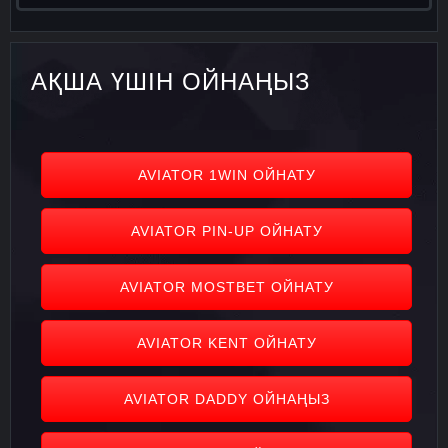
АҚША ҮШІН ОЙНАҢЫЗ
AVIATOR 1WIN ОЙНАТУ
AVIATOR PIN-UP ОЙНАТУ
AVIATOR MOSTBET ОЙНАТУ
AVIATOR KENT ОЙНАТУ
AVIATOR DADDY ОЙНАҢЫЗ