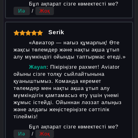
Бұл ақпарат сізге көмектесті ме?
/
Иә
Жоқ
Serik
«Авиатор — нағыз құмарлық! Өте
жақсы төлемдер және нақты ақша ұтып
алу мүмкіндігі ойынды таптырмас етеді.»
Жауап
: Пікіріңізге рахмет! Aviator
ойыны сізге толқу сыйлайтынына
қуаныштымыз. Команда керемет
төлемдер мен нақты ақша ұтып алу
мүмкіндігін қамтамасыз ету үшін үнемі
жұмыс істейді. Ойыннан ләззат алыңыз
және алдағы жеңістеріңізге сәттілік
тілейміз!
Бұл ақпарат сізге көмектесті ме?
/
Иә
Жоқ