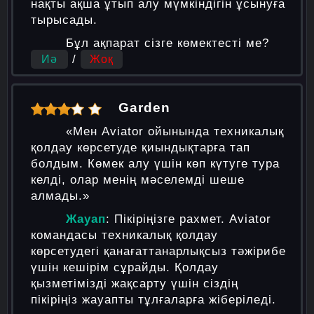
нақты ақша ұтып алу мүмкіндігін ұсынуға
тырысады.
Бұл ақпарат сізге көмектесті ме?
/
Иә
Жоқ
Garden
«Мен Aviator ойынында техникалық
қолдау көрсетуде қиындықтарға тап
болдым. Көмек алу үшін көп күтуге тура
келді, олар менің мәселемді шеше
алмады.»
Жауап
: Пікіріңізге рахмет. Aviator
командасы техникалық қолдау
көрсетудегі қанағаттанарлықсыз тәжірибе
үшін кешірім сұрайды. Қолдау
қызметімізді жақсарту үшін сіздің
пікіріңіз жауапты тұлғаларға жіберіледі.