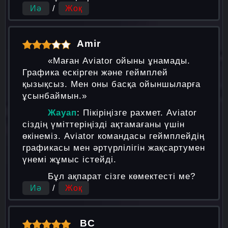
/
Иә
Жоқ
Amir
«Маған Aviator ойыны ұнамады.
Графика ескірген және геймплей
қызықсыз. Мен оны басқа ойыншыларға
ұсынбаймын.»
Жауап
: Пікіріңізге рахмет. Aviator
сіздің үміттеріңізді ақтамағаны үшін
өкінеміз. Aviator командасы геймплейдің
графикасы мен әртүрлілігін жақсартумен
үнемі жұмыс істейді.
Бұл ақпарат сізге көмектесті ме?
/
Иә
Жоқ
BC