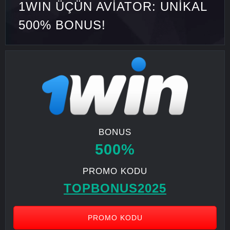
1WIN ÜÇÜN AVİATOR: UNİKAL
500% BONUS!
BONUS
500%
PROMO KODU
TOPBONUS2025
PROMO KODU