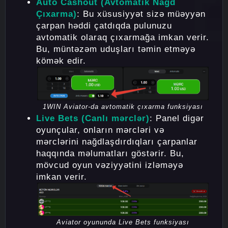
Auto Cashout (Avtomatik Nağd
Çıxarma)
: Bu xüsusiyyət sizə müəyyən
çarpan həddi çatdıqda pulunuzu
avtomatik olaraq çıxarmağa imkan verir.
Bu, müntəzəm uduşları təmin etməyə
kömək edir.
1WIN Aviator-da avtomatik çıxarma funksiyası
Live Bets (Canlı mərclər)
: Panel digər
oyunçular, onların mərcləri və
mərclərini nağdlaşdırdıqları çarpanlar
haqqında məlumatları göstərir. Bu,
mövcud oyun vəziyyətini izləməyə
imkan verir.
Aviator oyununda Live Bets funksiyası