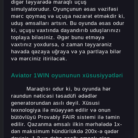
digər təyyarədə maraqlı uçuş
simulyatorudur.
Oyunçunun əsas vəzifəsi
mərc qoymaq və uçuşa nəzarət etməkdir ki,
uduş əmsalları artsın. Bu oyunda əsas odur
ki, uçuşu vaxtında dayandırıb uduşlarınızı
toplaya biləsiniz. Əgər bunu etməyə
vaxtınız yoxdursa, o zaman təyyarəniz
havada qəzaya uğraya və ya partlaya bilər
və mərciniz itiriləcək.
Aviator 1WIN oyununun xüsusiyyətləri
Maraqlısı odur ki, bu oyunda hər
raundun nəticəsi təsadüfi ədədlər
generatorundan asılı deyil.
Xüsusi
texnologiya ilə müəyyən edilir və onun
bütövlüyü Provably FAIR sistemi ilə təmin
edilir.
Qazanma əmsalı ilkin mərhələdə 1x-
dən maksimum hündürlükdə 200x-ə qədər