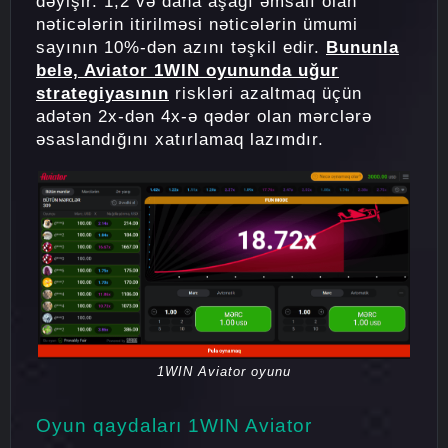
dəyişir. 1,2 və daha aşağı əmsalı olan
nəticələrin itirilməsi nəticələrin ümumi
sayının 10%-dən azını təşkil edir.
Bununla
belə, Aviator 1WIN oyununda uğur
strategiyasının
riskləri azaltmaq üçün
adətən 2x-dən 4x-ə qədər olan mərclərə
əsaslandığını xatırlamaq lazımdır.
1WIN Aviator oyunu
Oyun qaydaları 1WIN Aviator