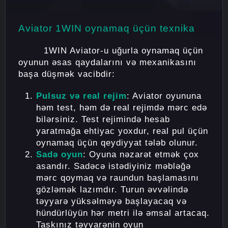
Aviator 1WIN oynamaq üçün texnika
1WIN Aviator-u uğurla oynamaq üçün
oyunun əsas qaydalarını və mexanikasını
başa düşmək vacibdir:
Pulsuz və real rejim
: Aviator oyununa
həm test, həm də real rejimdə mərc edə
bilərsiniz. Test rejimində hesab
yaratmağa ehtiyac yoxdur, real pul üçün
oynamaq üçün qeydiyyat tələb olunur.
Sadə oyun
: Oyuna nəzarət etmək çox
asandır. Sadəcə istədiyiniz məbləğə
mərc qoymaq və raundun başlamasını
gözləmək lazımdır. Turun əvvəlində
təyyarə yüksəlməyə başlayacaq və
hündürlüyün hər metri ilə əmsal artacaq.
Taskınız təyyarənin oyun