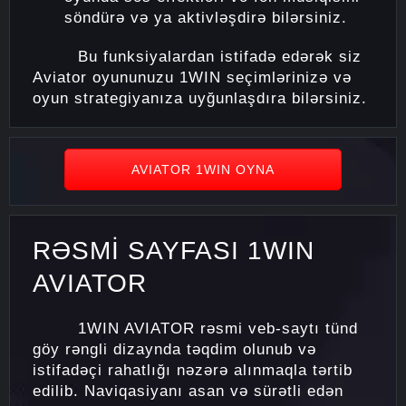
söndürə və ya aktivləşdirə bilərsiniz.
Bu funksiyalardan istifadə edərək siz
Aviator oyununuzu 1WIN seçimlərinizə və
oyun strategiyanıza uyğunlaşdıra bilərsiniz.
AVIATOR 1WIN OYNA
RƏSMİ SAYFASI 1WIN
AVIATOR
1WIN AVIATOR rəsmi veb-saytı tünd
göy rəngli dizaynda təqdim olunub və
istifadəçi rahatlığı nəzərə alınmaqla tərtib
edilib. Naviqasiyanı asan və sürətli edən