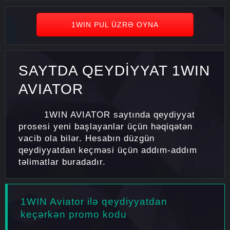
1WIN PUL ÜZRƏ OYNA
SAYTDA QEYDİYYAT 1WIN
AVIATOR
1WIN AVIATOR saytında qeydiyyat
prosesi yeni başlayanlar üçün həqiqətən
vacib ola bilər. Hesabın düzgün
qeydiyyatdan keçməsi üçün addım-addım
təlimatlar buradadır.
1WIN Aviator ilə qeydiyyatdan
keçərkən promo kodu