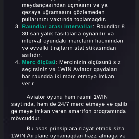
meydançasından uçmasını və ya
qəzaya uğramasını gözləmədən
pullarınızı vaxtında toplamaqdır.
Raundlar arası intervallar
: Raundlar 8-
30 saniyəlik fasilələrlə oynanılır və
interval oyundakı mərclərin həcmindən
və əvvəlki tirajların statistikasından
asılıdır.
Mərc ölçüsü
: Mərcinizin ölçüsünü siz
seçirsiniz və 1WIN Aviator qaydaları
hər raundda iki mərc etməyə imkan
verir.
Aviator oyunu həm rəsmi 1WIN
saytında, həm də 24/7 mərc etməyə və qalib
gəlməyə imkan verən smartfon proqramında
mövcuddur.
Bu əsas prinsiplərə riayət etmək sizə
1WIN Airplane oynamaqdan həzz almağa və