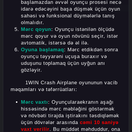
başlamazdan əvvəl oyunçu prosesi necə
idarə edəcəyini başa düşmək üçün oyun
sahəsi və funksional düymələrlə tanış
olmalıdır.
Mərc qoyun
: Oyunçu istənilən ölçüdə
mərc qoyur və oyun növünü seçir, istər
avtomatik, istərsə də əl ilə.
Oyuna başlamaq
: Mərc etdikdən sonra
oyunçu təyyarəni uçuşa buraxır və
uduşunu toplamaq üçün uyğun anı
gözləyir.
1WIN Crash Airplane oyununun vacib
məqamları və təfərrüatları:
Mərc vaxtı
: Oyunçularaekranın aşağı
hissəsində mərc məbləğini göstərmək
və növbəti tirajda iştirakını təsdiqləmək
üçün dövrələr arasında
cəmi 10 saniyə
vaxt verilir
. Bu müddət məhduddur, ona