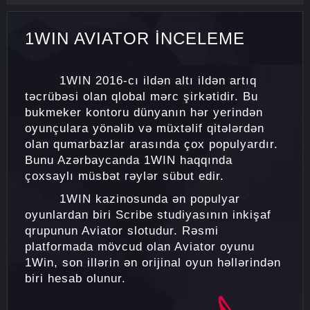
1WIN AVIATOR İNCELEME
1WIN 2016-cı ildən altı ildən artıq
təcrübəsi olan qlobal mərc şirkətidir. Bu
bukmeker kontoru dünyanın hər yerindən
oyunçulara yönəlib və müxtəlif qitələrdən
olan qumarbazlar arasında çox populyardır.
Bunu Azərbaycanda 1WIN haqqında
çoxsaylı müsbət rəylər sübut edir.
1WIN kazinosunda ən populyar
oyunlardan biri Scribe studiyasının inkişaf
qrupunun Aviator slotudur. Rəsmi
platformada mövcud olan Aviator oyunu
1Win, son illərin ən orijinal oyun həllərindən
biri hesab olunur.