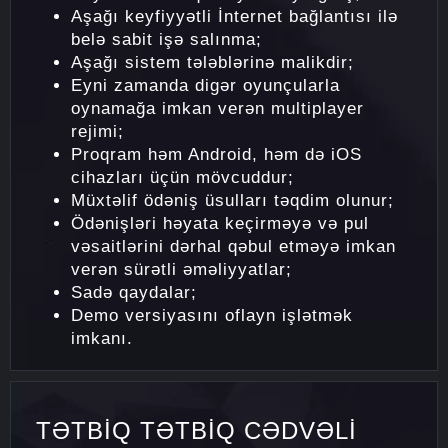
Aşağı keyfiyyətli İnternet bağlantısı ilə
belə sabit işə salınma;
Aşağı sistem tələblərinə malikdir;
Eyni zamanda digər oyunçularla
oynamağa imkan verən multiplayer
rejimi;
Proqram həm Android, həm də iOS
cihazları üçün mövcuddur;
Müxtəlif ödəniş üsulları təqdim olunur;
Ödənişləri həyata keçirməyə və pul
vəsaitlərini dərhal qəbul etməyə imkan
verən sürətli əməliyyatlar;
Sadə qaydalar;
Demo versiyasını oflayn işlətmək
imkanı.
TƏTBİQ TƏTBİQ CƏDVƏLİ