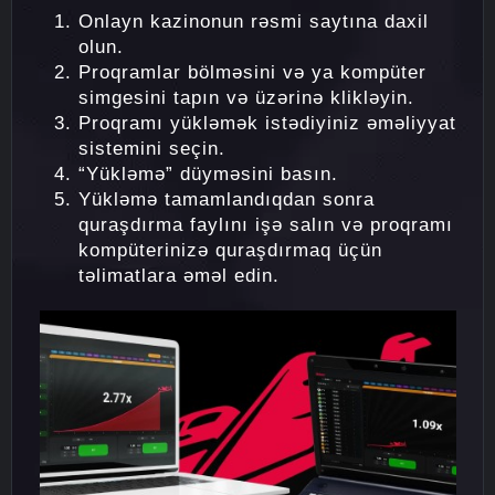
Onlayn kazinonun rəsmi saytına daxil
olun.
Proqramlar bölməsini və ya kompüter
simgesini tapın və üzərinə klikləyin.
Proqramı yükləmək istədiyiniz əməliyyat
sistemini seçin.
“Yükləmə” düyməsini basın.
Yükləmə tamamlandıqdan sonra
quraşdırma faylını işə salın və proqramı
kompüterinizə quraşdırmaq üçün
təlimatlara əməl edin.