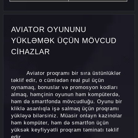
AVIATOR OYUNUNU
YÜKLƏMƏK ÜÇÜN MÖVCUD
CİHAZLAR
Aviator proqramı bir sıra üstünlüklər
təklif edir, o cümlədən real pul üçün
oynamaq, bonuslar və promosyon kodları
almaq, həmçinin oyunun həm kompüterdə,
həm də smartfonda mövcudluğu. Oyunu bir
kliklə asanlıqla işə salmaq üçün proqramı
yükləyə bilərsiniz. Müasir onlayn kazinolar
həm kompüter, həm də smartfon üçün
yüksək keyfiyyətli proqram təminatı təklif
edir.