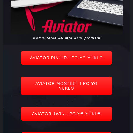
Kompüterdə Aviator APK proqramı
AVIATOR PIN-UP-I PC-YƏ YÜKLƏ
AVIATOR MOSTBET-I PC-YƏ
YÜKLƏ
AVIATOR 1WIN-I PC-YƏ YÜKLƏ