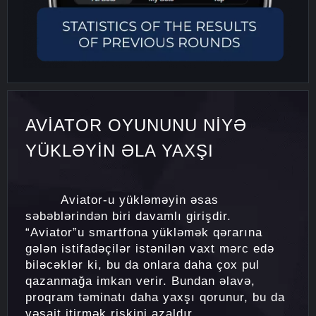
AVİATOR OYUNUNU NİYƏ
YÜKLƏYİN ƏLA YAXŞI
Aviator-u yükləməyin əsas
səbəblərindən biri davamlı girişdir.
“Aviator”u smartfona yükləmək qərarına
gələn istifadəçilər istənilən vaxt mərc edə
biləcəklər ki, bu da onlara daha çox pul
qazanmağa imkan verir. Bundan əlavə,
proqram təminatı daha yaxşı qorunur, bu da
vəsait itirmək riskini azaldır.