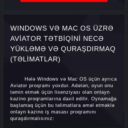
WINDOWS VƏ MAC OS ÜZRƏ
AVİATOR TƏTBİQİNİ NECƏ
YÜKLƏMƏ VƏ QURAŞDIRMAQ
(TƏLİMATLAR)
Hələ Windows və Mac OS üçün ayrıca
Aviator proqramı yoxdur. Adətən, oyun onu
təmin etmək üçün lisenziyası olan onlayn
kazino proqramlarına daxil edilir. Oynamağa
başlamaq üçün bu təlimatlara əməl etməklə
onlayn kazino iş masası proqramını
quraşdırmalısınız: