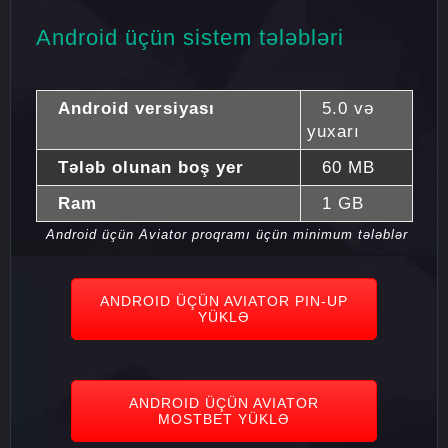
Android üçün sistem tələbləri
Android versiyası
5.0 və
yuxarı
Tələb olunan boş yer
60 MB
Ram
1 GB
Android üçün Aviator proqramı üçün minimum tələblər
ANDROID ÜÇÜN AVIATOR PIN-UP
YÜKLƏ
ANDROID ÜÇÜN AVIATOR
MOSTBET YÜKLƏ