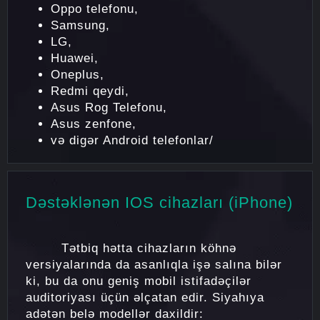
Oppo telefonu,
Samsung,
LG,
Huawei,
Oneplus,
Redmi qeydi,
Asus Rog Telefonu,
Asus zenfone,
və digər Android telefonlar/
Dəstəklənən IOS cihazları (iPhone)
Tətbiq hətta cihazların köhnə
versiyalarında da asanlıqla işə salına bilər
ki, bu da onu geniş mobil istifadəçilər
auditoriyası üçün əlçatan edir. Siyahıya
adətən belə modellər daxildir: