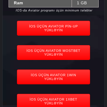
Ram
1 GB
IOS-da Aviator proqramı üçün minimum tələblər
İOS ÜÇÜN AVIATOR PİN-UP
YÜKLƏYİN
İOS ÜÇÜN AVIATOR MOSTBET
YÜKLƏYİN
İOS ÜÇÜN AVIATOR 1WIN
YÜKLƏYİN
İOS ÜÇÜN AVIATOR 1XBET
YÜKLƏYİN