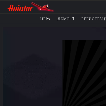
ИГРА
ДЕМО
РЕГИСТРАЦ