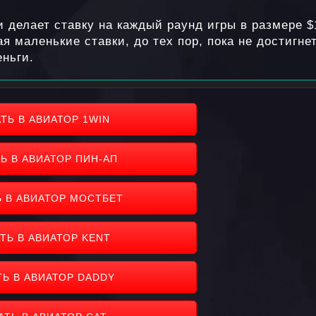
 и делает ставку на каждый раунд игры в размере $
ая маленькие ставки, до тех пор, пока не достигне
еньги.
АТЬ В АВИАТОР 1WIN
Ь В АВИАТОР ПИН-АП
Ь В АВИАТОР МОСТБЕТ
ТЬ В АВИАТОР KENT
ТЬ В АВИАТОР DADDY