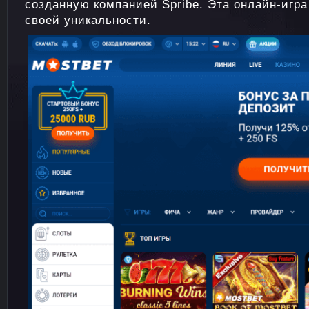
созданную компанией Spribe. Эта онлайн-игра
своей уникальности.