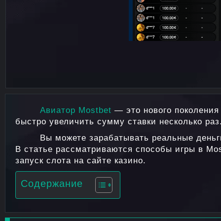
Авиатор Mostbet
— это нового поколения
быстро увеличить сумму ставки несколько раз
Вы можете зарабатывать реальные деньг
В статье рассматриваются способы игры в Mos
запуск слота на сайте казино.
Содержание