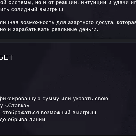
ой системы, но и от реакции, интуиции и удачи иг
чить солидный выигрыш
личная возможность для азартного досуга, котора
 но и зарабатывать реальные деньги.
БЕТ
:
 фиксированную сумму или указать свою
ку «Ставка»
ет отображаться возможный выигрыш
 до обрыва линии