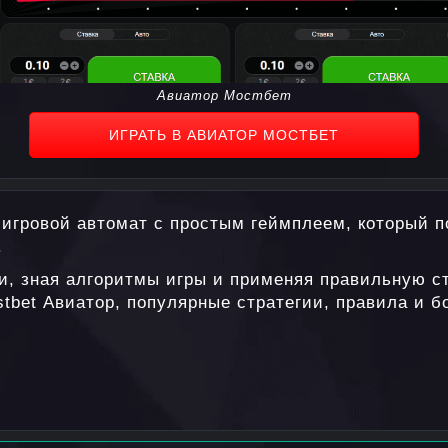
Авиатор Мостбет
ИГРАТЬ В АВИАТОР МОСТБЕТ
 игровой автомат с простым геймплеем, который п
.
и, зная алгоритмы игры и применяя правильную с
tbet Авиатор, популярные стратегии, правила и б