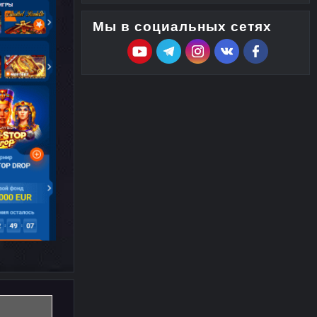
Мы в социальных сетях