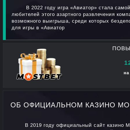
В 2022 году игра «Авиатор» стала само
любителей этого азартного развлечения комп
возможного выигрыша, среди которых бездепо
для игры в «Авиатор
ПОВЫ
1
на
ОБ ОФИЦИАЛЬНОМ КАЗИНО МО
В 2019 году официальный сайт казино М