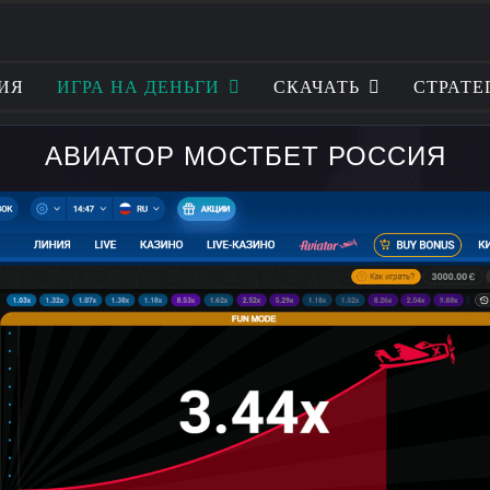
ИЯ
ИГРА НА ДЕНЬГИ
СКАЧАТЬ
СТРАТЕ
АВИАТОР МОСТБЕТ РОССИЯ