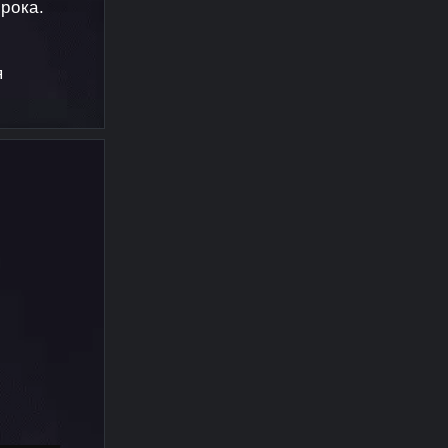
рока.
я