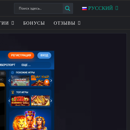
РУССКИЙ
ГИИ
БОНУСЫ
ОТЗЫВЫ