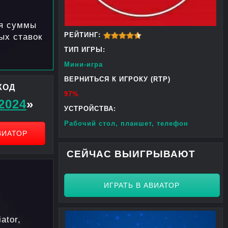
ия суммы
РЕЙТИНГ:
ых ставок
ТИП ИГРЫ:
Мини-игра
ВЕРНИТЬСЯ К ИГРОКУ (RTP)
КОД
97%
2024
»
УСТРОЙСТВА:
Рабочий стол, планшет, телефон
ВИАТОР
СЕЙЧАС ВЫИГРЫВАЮТ
ИГРАТЬ В АВИАТОР
ator,