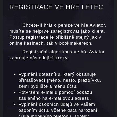
REGISTRACE VE HŘE LETEC
Chcete-li hrát o peníze ve hře Aviator,
musíte se nejprve zaregistrovat jako klient.
Postup registrace je přibližně stejný jak v
online kasinech, tak v bookmakerech.
Registrační algoritmus ve hře Aviator
zahrnuje následující kroky:
Vyplnění dotazníku, který obsahuje
přihlašovací jméno, heslo, přezdívku,
zemi bydliště a měnu účtu.
Potvrzení e-mailu pomocí odkazu
zaslaného na e-mailovou adresu.
Vyplnění osobních údajů ve Vašem
osobním účtu, včetně data narození,
čísla mobilního telefonu, adresy