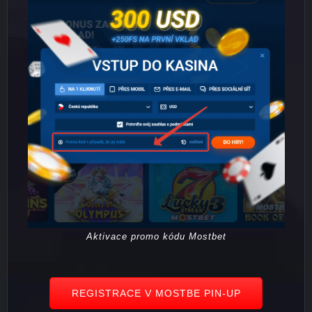
Aktivace promo kódu Mostbet
REGISTRACE V MOSTBE PIN-UP