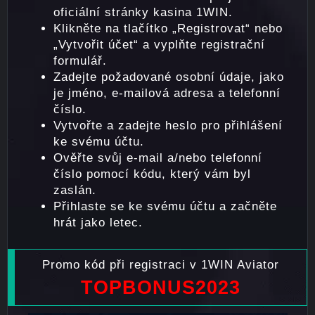
oficiální stránky kasina 1WIN.
Klikněte na tlačítko „Registrovat“ nebo
„Vytvořit účet“ a vyplňte registrační
formulář.
Zadejte požadované osobní údaje, jako
je jméno, e-mailová adresa a telefonní
číslo.
Vytvořte a zadejte heslo pro přihlášení
ke svému účtu.
Ověřte svůj e-mail a/nebo telefonní
číslo pomocí kódu, který vám byl
zaslán.
Přihlaste se ke svému účtu a začněte
hrát jako letec.
Promo kód při registraci v 1WIN Aviator
TOPBONUS2023