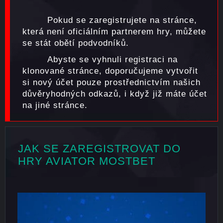
Pokud se zaregistrujete na stránce,
která není oficiálním partnerem hry, můžete
se stát obětí podvodníků.
Abyste se vyhnuli registraci na
klonované stránce, doporučujeme vytvořit
si nový účet pouze prostřednictvím našich
důvěryhodných odkazů, i když již máte účet
na jiné stránce.
JAK SE ZAREGISTROVAT DO
HRY AVIATOR MOSTBET