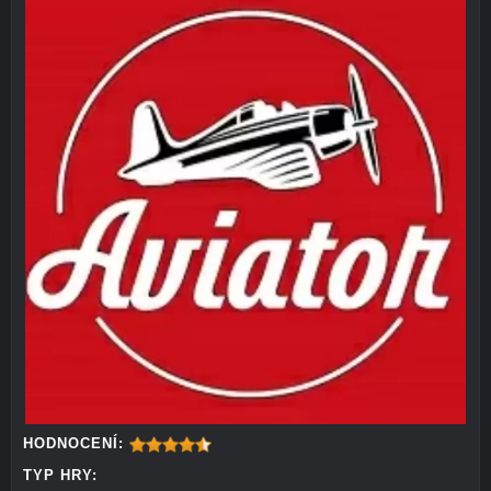
HODNOCENÍ:
TYP HRY: