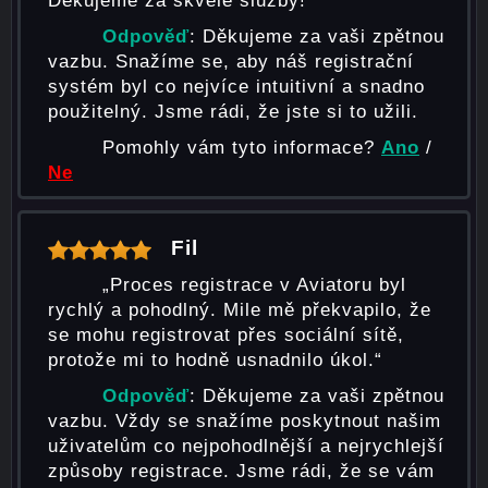
Děkujeme za skvělé služby!“
Odpověď
: Děkujeme za vaši zpětnou
vazbu. Snažíme se, aby náš registrační
systém byl co nejvíce intuitivní a snadno
použitelný. Jsme rádi, že jste si to užili.
Pomohly vám tyto informace?
Ano
/
Ne
Fil
„Proces registrace v Aviatoru byl
rychlý a pohodlný. Mile mě překvapilo, že
se mohu registrovat přes sociální sítě,
protože mi to hodně usnadnilo úkol.“
Odpověď
: Děkujeme za vaši zpětnou
vazbu. Vždy se snažíme poskytnout našim
uživatelům co nejpohodlnější a nejrychlejší
způsoby registrace. Jsme rádi, že se vám