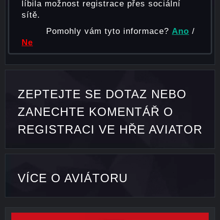
líbila možnost registrace přes sociální
sítě.
Pomohly vám tyto informace?
Ano
/
Ne
ZEPTEJTE SE DOTAZ NEBO
ZANECHTE KOMENTÁŘ O
REGISTRACI VE HŘE AVIATOR
VÍCE O AVIÁTORU