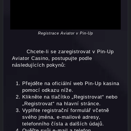
Registrace Aviator v Pin-Up
Chcete-li se zaregistrovat v Pin-Up
Aviator Casino, postupujte podle
následujících pokynů:
Přejděte na oficiální web Pin-Up kasina
pomocí odkazu níže.
Klikněte na tlačítko „Registrovat“ nebo
„Registrovat“ na hlavní stránce.
Vyplňte registrační formulář včetně
svého jména, e-mailové adresy,
telefonního čísla a dalších údajů.
Ověřte svůj e-mail a telefon.