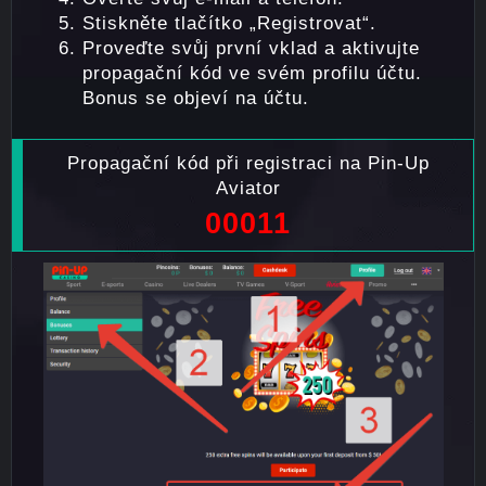
Stiskněte tlačítko „Registrovat“.
Proveďte svůj první vklad a aktivujte
propagační kód ve svém profilu účtu.
Bonus se objeví na účtu.
Propagační kód při registraci na Pin-Up
Aviator
00011