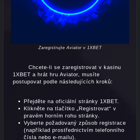
Zaregistrujte Aviator v 1XBET
Chcete-li se zaregistrovat v kasinu
1XBET a hrát hru Aviator, musíte
postupovat podle následujících kroků:
Přejděte na oficiální stránky 1XBET.
Klikněte na tlačítko „Registrovat“ v
pravém horním rohu stránky.
Vyberte požadovaný způsob registrace
(například prostřednictvím telefonního
čísla nebo e-mailu).