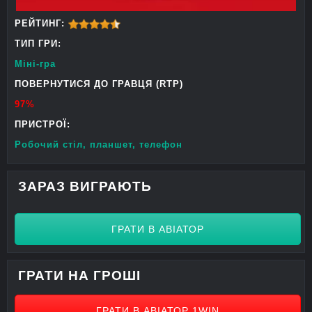
РЕЙТИНГ:
ТИП ГРИ:
Міні-гра
ПОВЕРНУТИСЯ ДО ГРАВЦЯ (RTP)
97%
ПРИСТРОЇ:
Робочий стіл, планшет, телефон
ЗАРАЗ ВИГРАЮТЬ
ГРАТИ В АВІАТОР
ГРАТИ НА ГРОШІ
ГРАТИ В АВІАТОР 1WIN