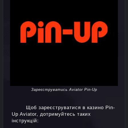
Зареєструватись Aviator Pin-Up
Щоб зареєструватися в казино Pin-
Up Aviator, дотримуйтесь таких
інструкцій: