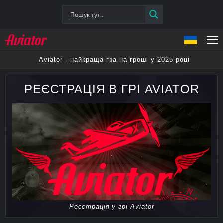
Aviator - найкраща гра на гроші у 2025 році
РЕЄСТРАЦІЯ В ГРІ AVIATOR
Реєстрація у грі Aviator