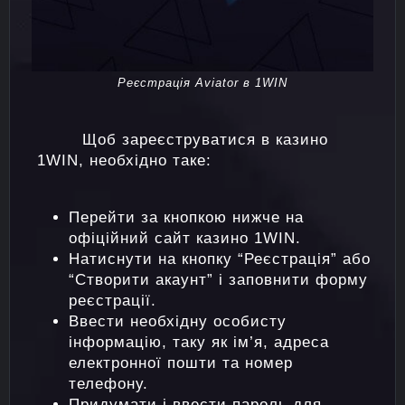
Реєстрація Aviator в 1WIN
Щоб зареєструватися в казино
1WIN, необхідно таке:
Перейти за кнопкою нижче на
офіційний сайт казино 1WIN.
Натиснути на кнопку “Реєстрація” або
“Створити акаунт” і заповнити форму
реєстрації.
Ввести необхідну особисту
інформацію, таку як ім’я, адреса
електронної пошти та номер
телефону.
Придумати і ввести пароль для