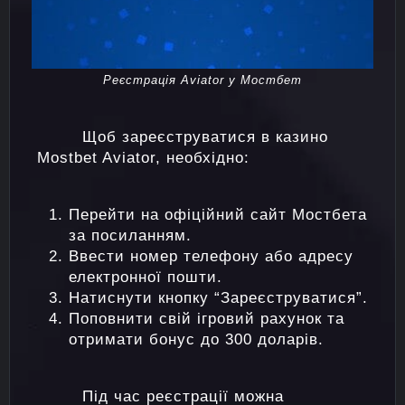
Реєстрація Aviator у Мостбет
Щоб зареєструватися в казино
Mostbet Aviator, необхідно:
Перейти на офіційний сайт Мостбета
за посиланням.
Ввести номер телефону або адресу
електронної пошти.
Натиснути кнопку “Зареєструватися”.
Поповнити свій ігровий рахунок та
отримати бонус до 300 доларів.
Під час реєстрації можна