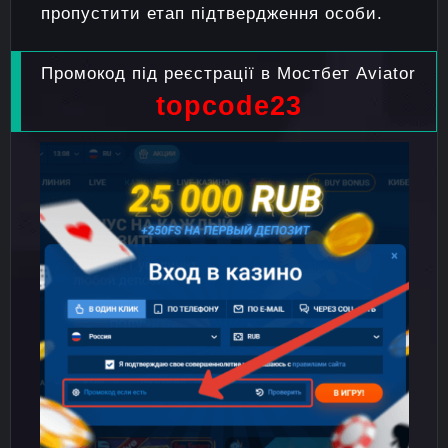
пропустити етап підтвердження особи.
Промокод під реєстрації в Мостбет Aviator
topcode23