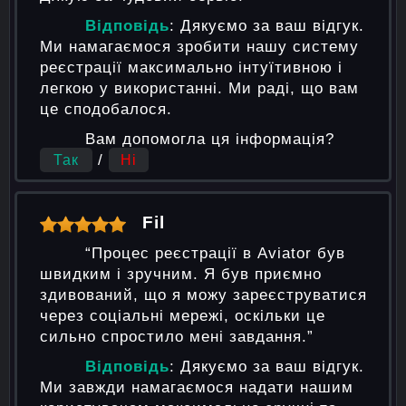
Відповідь
: Дякуємо за ваш відгук.
Ми намагаємося зробити нашу систему
реєстрації максимально інтуїтивною і
легкою у використанні. Ми раді, що вам
це сподобалося.
Вам допомогла ця інформація?
/
Так
Ні
Fil
“Процес реєстрації в Aviator був
швидким і зручним. Я був приємно
здивований, що я можу зареєструватися
через соціальні мережі, оскільки це
сильно спростило мені завдання.”
Відповідь
: Дякуємо за ваш відгук.
Ми завжди намагаємося надати нашим