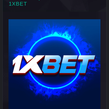
1XBET