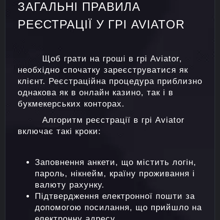
ЗАГАЛЬНІ ПРАВИЛА
РЕЄСТРАЦІЇ У ГРІ AVIATOR
Щоб грати на гроші в грі Aviator,
необхідно спочатку зареєструватися як
клієнт. Реєстраційна процедура приблизно
однакова як в онлайн казино, так і в
букмекерських конторах.
Алгоритм реєстрації в грі Aviator
включає такі кроки:
Заповнення анкети, що містить логін,
пароль, нікнейм, країну проживання і
валюту рахунку.
Підтвердження електронної пошти за
допомогою посилання, що прийшло на
електронну адресу.