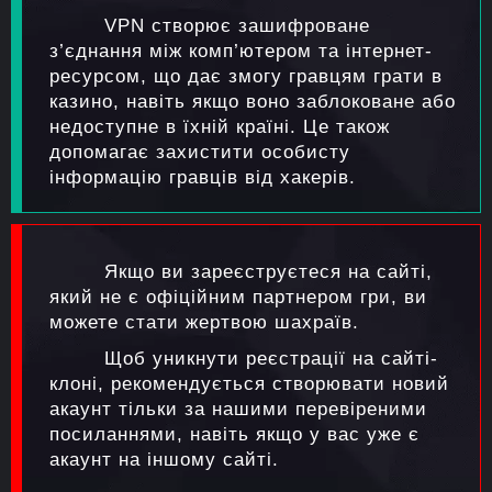
VPN створює зашифроване
з’єднання між комп’ютером та інтернет-
ресурсом, що дає змогу гравцям грати в
казино, навіть якщо воно заблоковане або
недоступне в їхній країні. Це також
допомагає захистити особисту
інформацію гравців від хакерів.
Якщо ви зареєструєтеся на сайті,
який не є офіційним партнером гри, ви
можете стати жертвою шахраїв.
Щоб уникнути реєстрації на сайті-
клоні, рекомендується створювати новий
акаунт тільки за нашими перевіреними
посиланнями, навіть якщо у вас уже є
акаунт на іншому сайті.