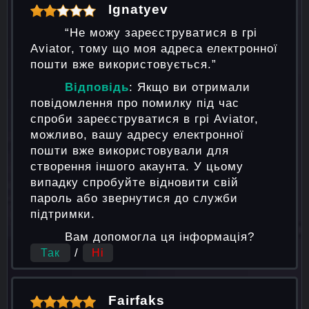
Ignatyev
“Не можу зареєструватися в грі
Aviator, тому що моя адреса електронної
пошти вже використовується.”
Відповідь
: Якщо ви отримали
повідомлення про помилку під час
спроби зареєструватися в грі Aviator,
можливо, вашу адресу електронної
пошти вже використовували для
створення іншого акаунта. У цьому
випадку спробуйте відновити свій
пароль або звернутися до служби
підтримки.
Вам допомогла ця інформація?
/
Так
Ні
Fairfaks