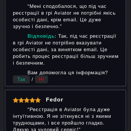
“Мені сподобалося, що під час
реєстрації в грі Aviator не потрібні якісь
особисті дані, крім email. Це дуже
зручно і безпечно.”
Відповідь
: Так, під час реєстрації
в грі Aviator не потрібно вказувати
особисті дані, за винятком email. Це
робить процес реєстрації більш зручним
і безпечним.
Вам допомогла ця інформація?
/
Так
Ні
Fedor
“Реєстрація в Aviator була дуже
інтуїтивною. Я не зіткнувся ні з якими
труднощами, і все пройшло гладко.
Дякую за чудовий сервіс!”