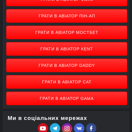
ГРАТИ В АВІАТОР ПІН-АП
ГРАТИ В АВІАТОР МОСТБЕТ
ГРАТИ В АВІАТОР KENT
ГРАТИ В АВІАТОР DADDY
ГРАТИ В АВІАТОР CAT
ГРАТИ В АВІАТОР GAMA
Ми в соціальних мережах